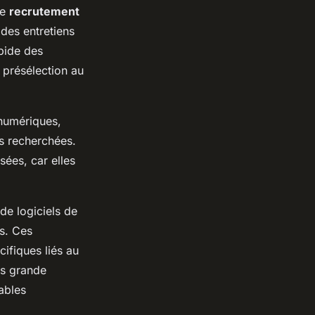
de
recrutement
des entretiens
apide des
 présélection au
 numériques,
us recherchées.
sées, car elles
 de logiciels de
ls. Ces
cifiques liés au
us grande
pables