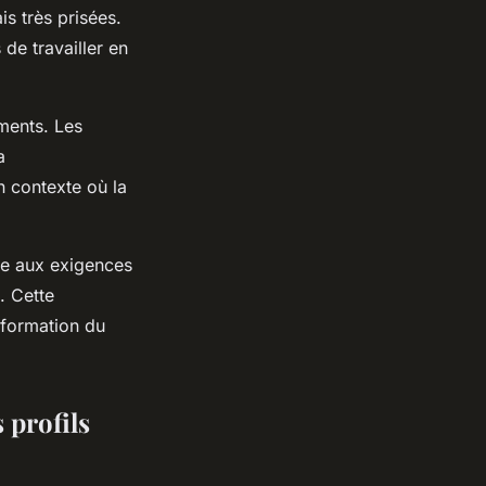
s très prisées.
de travailler en
ements. Les
a
n contexte où la
dre aux exigences
. Cette
sformation du
 profils