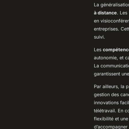
La généralisati
à distance
. Les
en visioconféren
entreprises. Cet
suivi.
Les
compétence
autonomie, et ca
La communication
garantissent une
Par ailleurs, la 
gestion des candi
innovations faci
télétravail. En
flexibilité et un
d’accompagner l