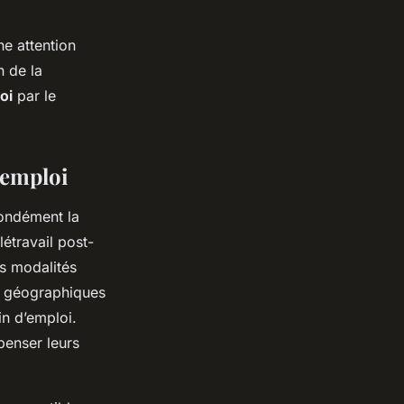
ne attention
n de la
oi
par le
’emploi
fondément la
létravail post-
rs modalités
s géographiques
in d’emploi.
penser leurs