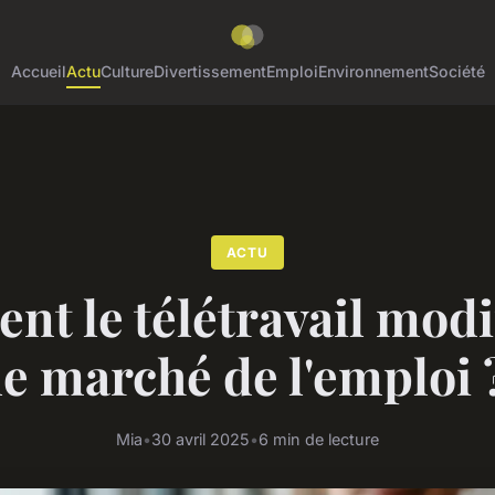
Accueil
Actu
Culture
Divertissement
Emploi
Environnement
Société
ACTU
t le télétravail modif
le marché de l'emploi 
Mia
•
30 avril 2025
•
6 min de lecture