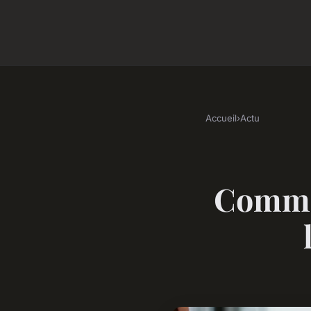
Accueil
›
Actu
Commen