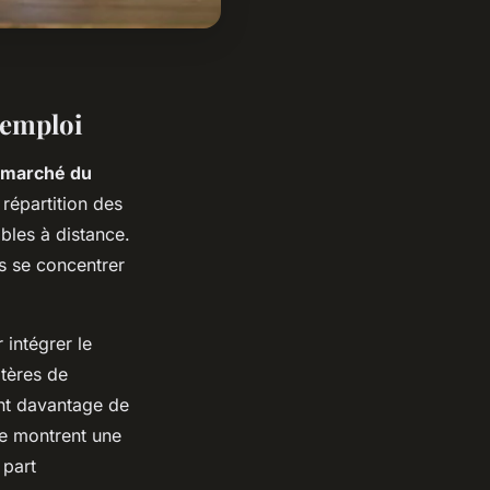
’emploi
 marché du
 répartition des
bles à distance.
es se concentrer
intégrer le
itères de
ant davantage de
ie montrent une
 part