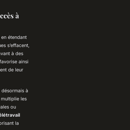
ccès à
e en étendant
es s’effacent,
avant à des
favorise ainsi
ent de leur
t désormais à
 multiplie les
ales ou
élétravail
risant la