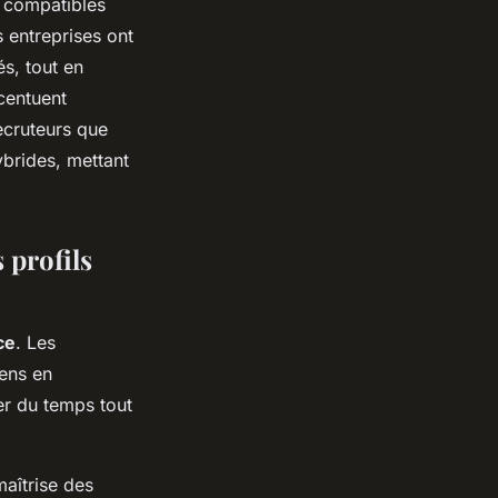
 compatibles
s entreprises ont
és, tout en
centuent
recruteurs que
ybrides, mettant
 profils
ce
. Les
iens en
er du temps tout
maîtrise des