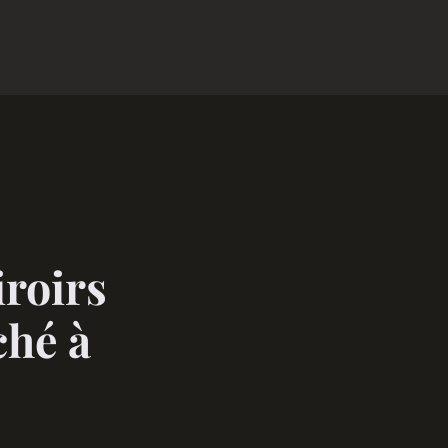
iroirs
ché à