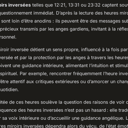
oirs inversées
telles que 12:21, 13:31 ou 23:32 captent souv
uestionnement immédiat. D’après la lecture des heures miro
sont loin d’être anodins : ils peuvent être des messages su
précieux transmis par les anges gardiens, invitant à la réfl
rsonnel.
oir inversée détient un sens propre, influencé à la fois pa
versée et par la protection par les anges à travers les heure
vent une guidance intérieure, alimentant l’intuition et stimul
pirituel. Par exemple, rencontrer fréquemment l’heure in
être attentif aux critiques extérieures ou d’amorcer un cha
quotidien.
étée de ces heures soulève la question des raisons de voir 
équence des heures inversées n’est pas un hasard : elle trad
 sa voix intérieure ou d’accueillir une guidance angélique. L
es miroirs inversées dépendra alors du vécu, de l’état émot