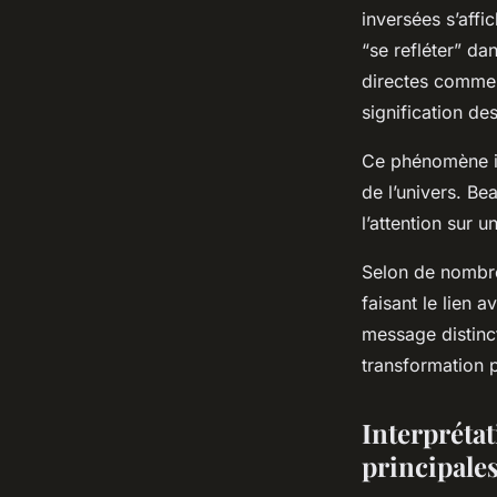
inversées s’affi
“se refléter” da
directes comme 
signification de
Ce phénomène in
de l’univers. B
l’attention sur 
Selon de nombre
faisant le lien 
message distinct
transformation 
Interpréta
principale