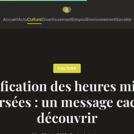
Accueil
Actu
Culture
Divertissement
Emploi
Environnement
Société
CULTURE
fication des heures m
rsées : un message ca
découvrir