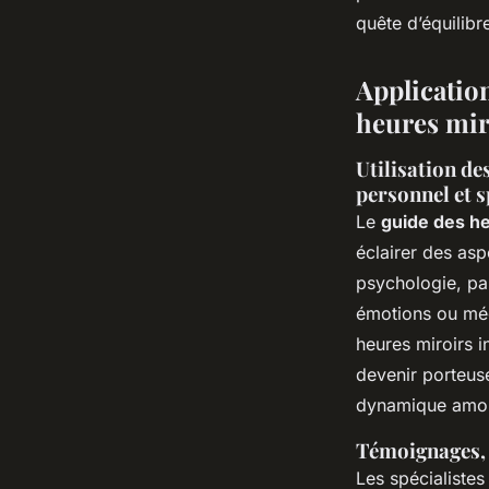
quête d’équilibr
Application
heures mir
Utilisation d
personnel et s
Le
guide des he
éclairer des asp
psychologie, pa
émotions ou méc
heures miroirs i
devenir porteuse
dynamique amo
Témoignages, r
Les spécialiste