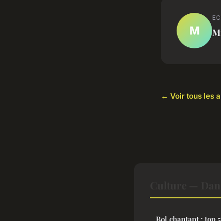
EC
M
M
← Voir tous les a
Culture — Dan
Bol chantant : top