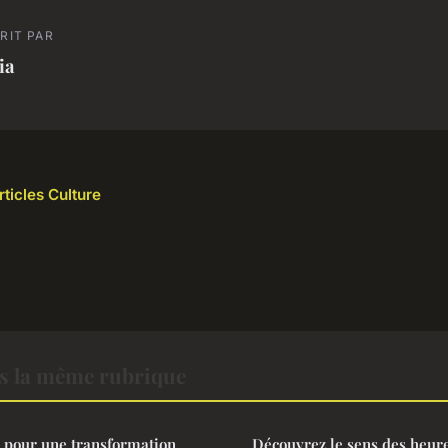
RIT PAR
ia
rticles Culture
s la même rubrique
 5 pour une transformation
Découvrez le sens des heur