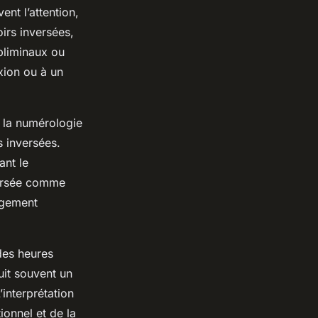
ent l’attention,
irs inversées,
bliminaux ou
exion ou à un
r la numérologie
s inversées.
ant le
versée comme
ngement
des heures
uit souvent un
’interprétation
ionnel et de la