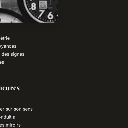
étrie
royances
r des signes
es
 heures
er sur son sens
nduit à
es miroirs