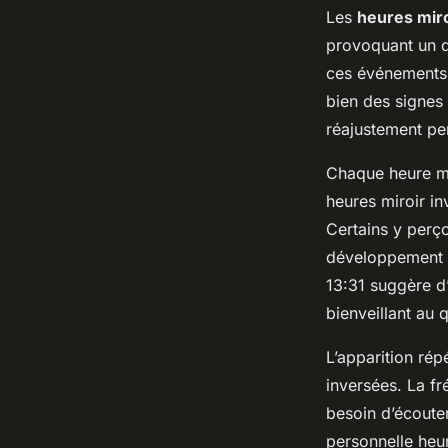
Les
heures mir
provoquant un q
ces événements 
bien des signes 
réajustement pe
Chaque heure mir
heures miroir in
Certains y perçoi
développement s
13:31 suggère d’
bienveillant au 
L’apparition rép
inversées. La fr
besoin d’écouter
personnelle heur