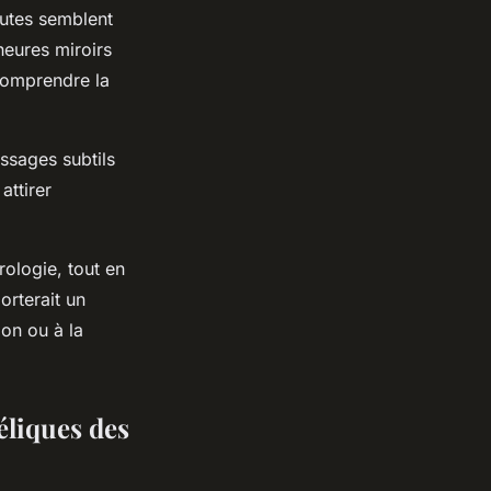
nutes semblent
heures miroirs
comprendre la
ssages subtils
attirer
ologie, tout en
orterait un
ion ou à la
éliques des