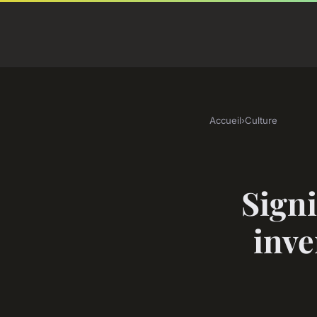
Accueil
›
Culture
Signi
inve