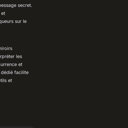
 message secret.
 et
ueurs sur le
iroirs
rpréter les
currence et
dédié facilite
ils et