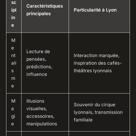
sc
Caractéristiques
ipl
Particularité à Lyon
principales
in
e
M
e
Lecture de
nt
Interaction marquée,
pensées,
ali
inspiration des cafés-
prédictions,
s
théâtres lyonnais
influence
m
e
M
Illusions
Souvenir du cirque
a
visuelles,
lyonnais, transmission
gi
accessoires,
familiale
e
manipulations