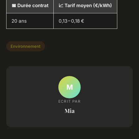
📅 Durée contrat
📈 Tarif moyen (€/kWh)
20 ans
0,13 – 0,18 €
Environnement
M
ECRIT PAR
Mia