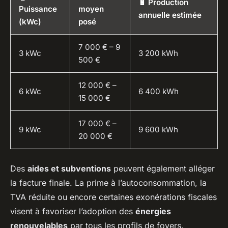
🔋 Production
Puissance
moyen
annuelle estimée
(kWc)
posé
7 000 € – 9
3 kWc
3 200 kWh
500 €
12 000 € –
6 kWc
6 400 kWh
15 000 €
17 000 € –
9 kWc
9 600 kWh
20 000 €
Des
aides et subventions
peuvent également alléger
la facture finale. La prime à l’autoconsommation, la
TVA réduite ou encore certaines exonérations fiscales
visent à favoriser l’adoption des
énergies
renouvelables
par tous les profils de foyers.